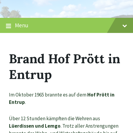
Skip
Skip
Skip
to
to
to
content
main
footer
navigation
Menu
Brand Hof Prött in
Entrup
Im Oktober 1965 brannte es auf dem
Hof Prött in
Entrup
.
Über 12 Stunden kämpften die Wehren aus
Lüerdissen und Lemgo
. Trotz aller Anstrengungen