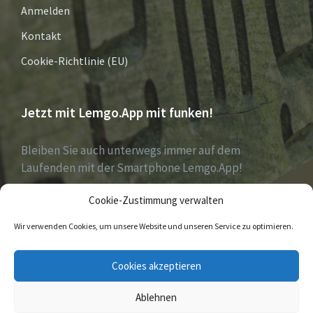
Anmelden
Kontakt
Cookie-Richtlinie (EU)
Jetzt mit Lemgo.App mit funken!
Bleiben Sie auch unterwegs immer auf dem
Laufenden mit der Smartphone Lemgo.App!
Cookie-Zustimmung verwalten
Jetzt laden für iOS & Android
Wir verwenden Cookies, um unsere Website und unseren Service zu optimieren.
E-
Facebook
Twitter
Cookies akzeptieren
Mail
Ablehnen