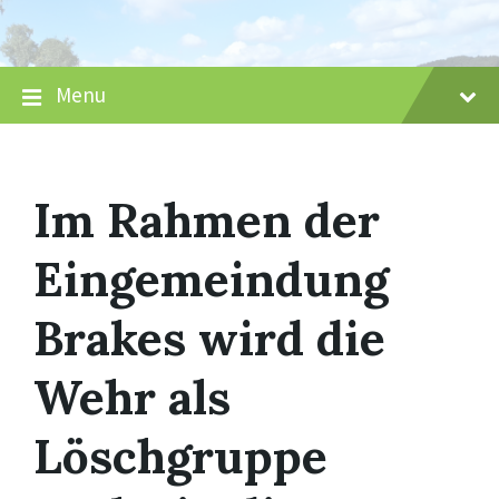
Skip
Skip
Skip
to
to
to
content
main
footer
navigation
Menu
Im Rahmen der
Eingemeindung
Brakes wird die
Wehr als
Löschgruppe