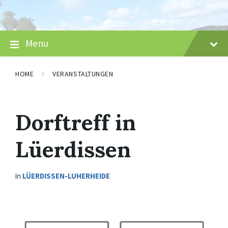
Skip
Skip
Skip
to
to
to
content
main
footer
navigation
Menu
HOME
VERANSTALTUNGEN
Dorftreff in
Lüerdissen
in
LÜERDISSEN-LUHERHEIDE