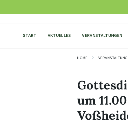
Skip
Skip
Skip
to
to
to
content
main
footer
navigation
START
AKTUELLES
VERANSTALTUNGEN
HOME
VERANSTALTUNG
Gottesdi
um 11.00
Voßheid