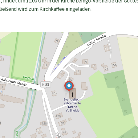
5, findet um 11.00 Uhr in der Kirche Lemgo-Voßheide der Gotte
ließend wird zum Kirchkaffee eingeladen.