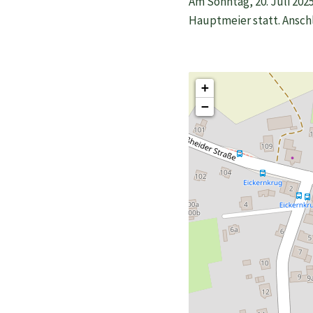
Am Sonntag, 20. Juli 202
Hauptmeier statt. Ansch
+
−