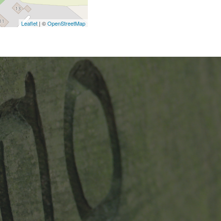
Leaflet
| ©
OpenStreetMap