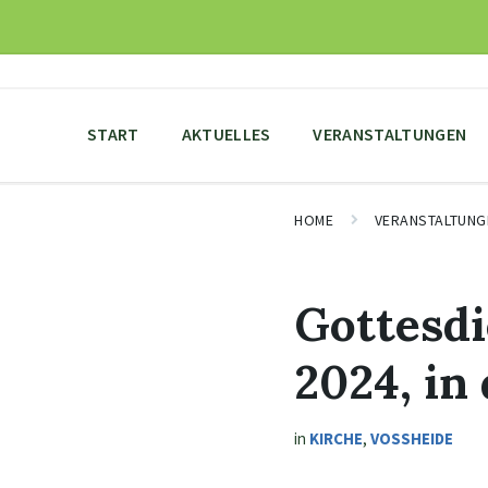
Skip
Skip
Skip
to
to
to
content
main
footer
navigation
START
AKTUELLES
VERANSTALTUNGEN
HOME
VERANSTALTUNG
Gottesdi
2024, in
in
KIRCHE
,
VOSSHEIDE