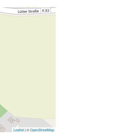
Leaflet
| ©
OpenStreetMap