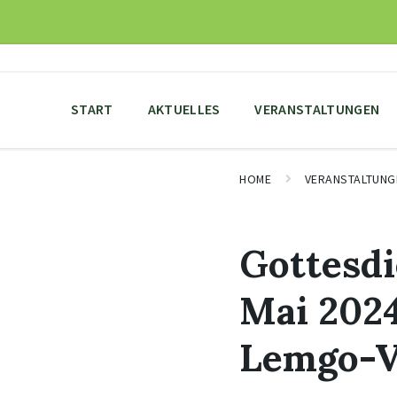
Skip
Skip
Skip
to
to
to
content
main
footer
navigation
START
AKTUELLES
VERANSTALTUNGEN
HOME
VERANSTALTUNG
Gottesdi
Mai 2024
Lemgo-V