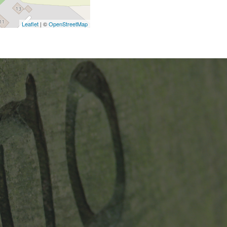
Leaflet
| ©
OpenStreetMap