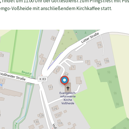
4, findet um 11.00 Uhr der Gottesdienst zum Pfingstfest mit P
 Lemgo-Voßheide mit anschließendem Kirchkaffee statt.