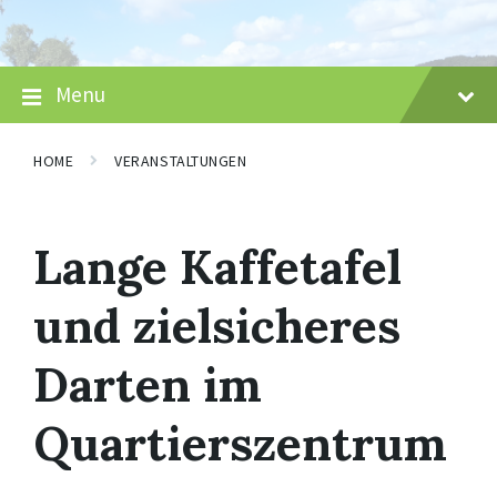
Skip
Skip
Skip
to
to
to
content
main
footer
navigation
Menu
HOME
VERANSTALTUNGEN
Lange Kaffetafel
und zielsicheres
Darten im
Quartierszentrum