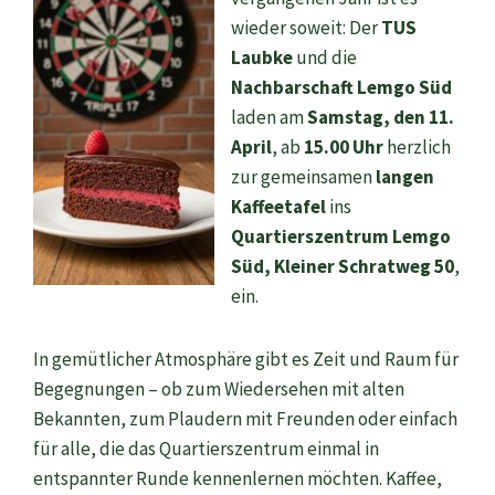
wieder soweit: Der
TUS
Laubke
und die
Nachbarschaft Lemgo Süd
laden am
Samstag, den 11.
April
, ab
15.00 Uhr
herzlich
zur gemeinsamen
langen
Kaffeetafel
ins
Quartierszentrum Lemgo
Süd, Kleiner Schratweg 50
,
ein.
In gemütlicher Atmosphäre gibt es Zeit und Raum für
Begegnungen – ob zum Wiedersehen mit alten
Bekannten, zum Plaudern mit Freunden oder einfach
für alle, die das Quartierszentrum einmal in
entspannter Runde kennenlernen möchten. Kaffee,