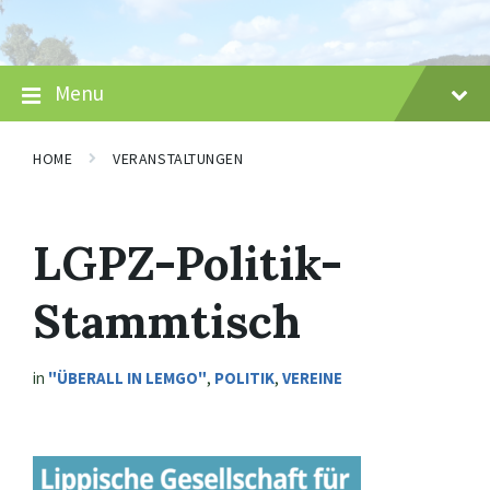
Skip
Skip
Skip
to
to
to
content
main
footer
navigation
Menu
HOME
VERANSTALTUNGEN
LGPZ-Politik-
Stammtisch
in
"ÜBERALL IN LEMGO"
,
POLITIK
,
VEREINE