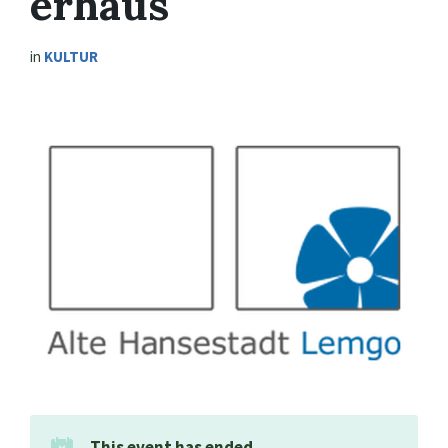
erhaus
in
KULTUR
This event has ended