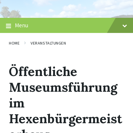
Skip
Skip
Skip
to
to
to
content
main
footer
navigation
Menu
HOME
VERANSTALTUNGEN
Öffentliche
Museumsführung
im
Hexenbürgermeist