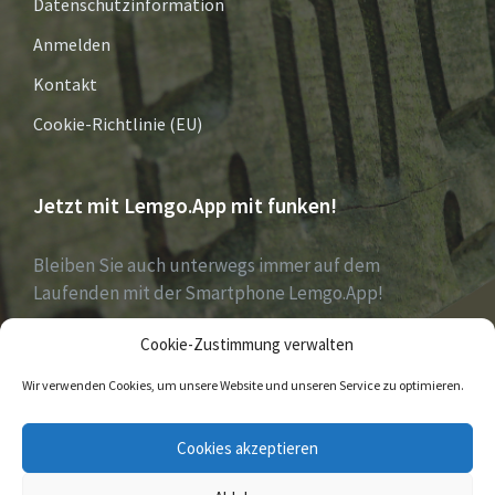
Datenschutzinformation
Anmelden
Kontakt
Cookie-Richtlinie (EU)
Jetzt mit Lemgo.App mit funken!
Bleiben Sie auch unterwegs immer auf dem
Laufenden mit der Smartphone Lemgo.App!
Cookie-Zustimmung verwalten
Jetzt laden für iOS & Android
Wir verwenden Cookies, um unsere Website und unseren Service zu optimieren.
E-
Facebook
Twitter
Cookies akzeptieren
Mail