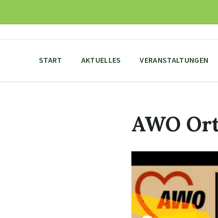
Skip
Skip
Skip
to
to
to
content
main
footer
navigation
START
AKTUELLES
VERANSTALTUNGEN
AWO Ort