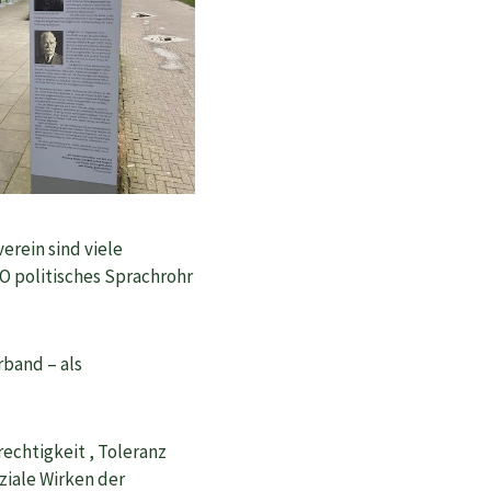
erein sind viele
AWO politisches Sprachrohr
rband – als
rechtigkeit , Toleranz
oziale Wirken der