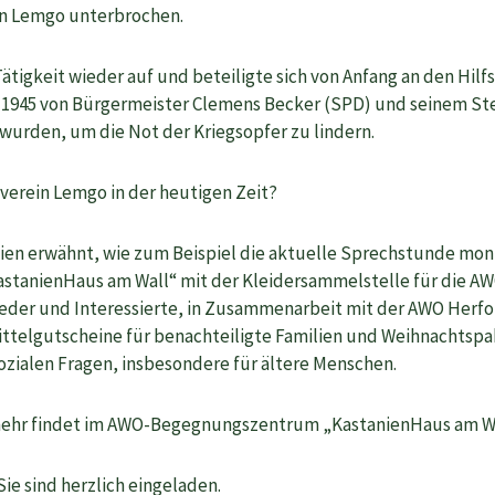
in Lemgo unterbrochen.
ätigkeit wieder auf und beteiligte sich von Anfang an den Hi
r 1945 von Bürgermeister Clemens Becker (SPD) und seinem St
urden, um die Not der Kriegsopfer zu lindern.
verein Lemgo in der heutigen Zeit?
seien erwähnt, wie zum Beispiel die aktuelle Sprechstunde mo
tanienHaus am Wall“ mit der Kleidersammelstelle für die A
ieder und Interessierte, in Zusammenarbeit mit der AWO Herf
ttelgutscheine für benachteiligte Familien und Weihnachtsp
ozialen Fragen, insbesondere für ältere Menschen.
 mehr findet im AWO-Begegnungszentrum „KastanienHaus am Wal
Sie sind herzlich eingeladen.