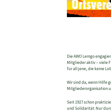
Die AWO Lemgo engagiert 
Mitglieder aktiv – viele 
für all jene, die keine L
Wir sind da, wenn Hilfe g
Mitgliederorganisation 
Seit 1927 schon praktizi
und Solidarität. Nur dur