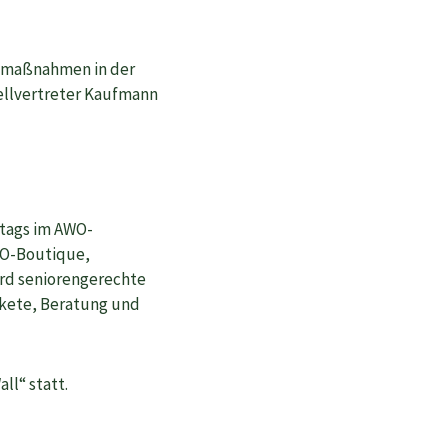
lfsmaßnahmen in der
ellvertreter Kaufmann
ntags im AWO-
WO-Boutique,
ord seniorengerechte
akete, Beratung und
l“ statt.