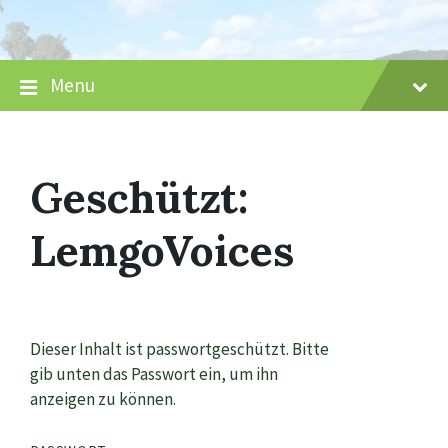
Skip
Skip
Skip
to
to
to
content
main
footer
navigation
Menu
Geschützt:
LemgoVoices
Dieser Inhalt ist passwortgeschützt. Bitte
gib unten das Passwort ein, um ihn
anzeigen zu können.