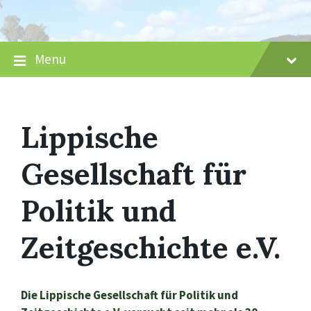
Skip
Skip
Skip
to
to
to
content
main
footer
navigation
Menu
Lippische
Gesellschaft für
Politik und
Zeitgeschichte e.V.
Die Lippische Gesellschaft für Politik und