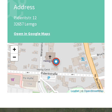
Address
Pideritstr. 12
32657 Lemgo
Open in Google Maps
+
−
Leaflet
| ©
OpenStreetMap