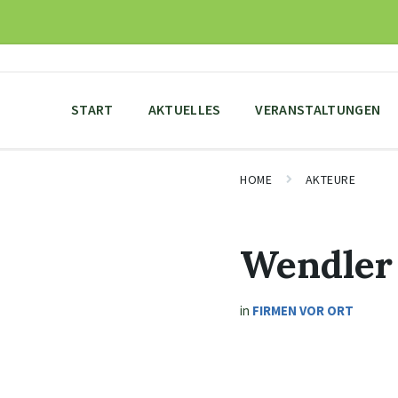
Skip
Skip
Skip
to
to
to
content
main
footer
navigation
START
AKTUELLES
VERANSTALTUNGEN
HOME
AKTEURE
Wendler 
in
FIRMEN VOR ORT