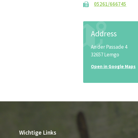
05261/666745
Address
An der Passade 4
32657 Lemgo
Open in Google Maps
Wichtige Links