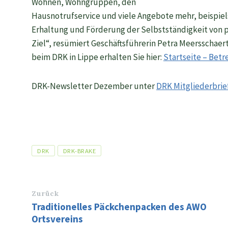
Wohnen, Wohngruppen, den
Hausnotrufservice und viele Angebote mehr, beispie
Erhaltung und Förderung der Selbstständigkeit von p
Ziel“, resümiert Geschäftsführerin Petra Meersschaer
beim DRK in Lippe erhalten Sie hier:
Startseite – Bet
DRK-Newsletter Dezember unter
DRK Mitgliederbrie
Tags
DRK
DRK-BRAKE
Zurück
Traditionelles Päckchenpacken des AWO
Ortsvereins