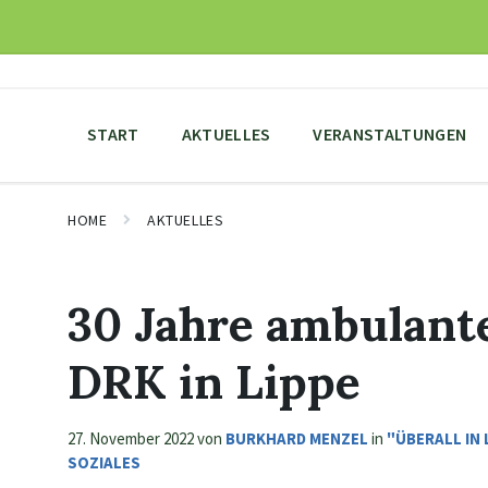
Skip
Skip
Skip
to
to
to
content
main
footer
navigation
START
AKTUELLES
VERANSTALTUNGEN
HOME
AKTUELLES
30 Jahre ambulante
DRK in Lippe
27. November 2022
von
BURKHARD MENZEL
in
"ÜBERALL IN
SOZIALES