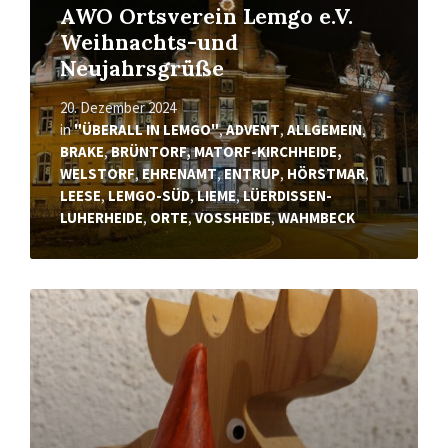
AWO Ortsverein Lemgo e.V.
Weihnachts-und
Neujahrsgrüße
20. Dezember 2024
in
"ÜBERALL IN LEMGO"
,
ADVENT
,
ALLGEMEIN
,
BRAKE
,
BRÜNTORF, MATORF-KIRCHHEIDE,
WELSTORF
,
EHRENAMT
,
ENTRUP
,
HÖRSTMAR
,
LEESE
,
LEMGO-SÜD
,
LIEME
,
LÜERDISSEN-
LUHERHEIDE
,
ORTE
,
VOSSHEIDE
,
WAHMBECK
Mehr
erfahren