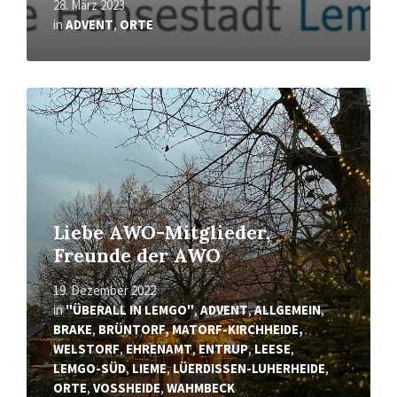
28. März 2023
in
ADVENT
,
ORTE
Mehr
erfahren
Liebe AWO-Mitglieder,
Freunde der AWO
19. Dezember 2022
in
"ÜBERALL IN LEMGO"
,
ADVENT
,
ALLGEMEIN
,
BRAKE
,
BRÜNTORF, MATORF-KIRCHHEIDE,
WELSTORF
,
EHRENAMT
,
ENTRUP
,
LEESE
,
LEMGO-SÜD
,
LIEME
,
LÜERDISSEN-LUHERHEIDE
,
ORTE
,
VOSSHEIDE
,
WAHMBECK