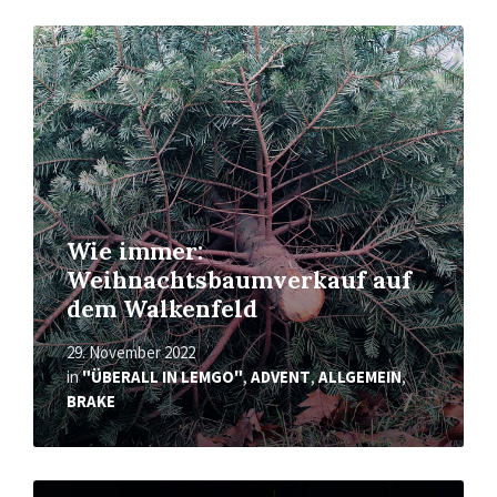
Mehr
erfahren
Wie immer:
Weihnachtsbaumverkauf auf
dem Walkenfeld
29. November 2022
in
"ÜBERALL IN LEMGO"
,
ADVENT
,
ALLGEMEIN
,
BRAKE
Mehr