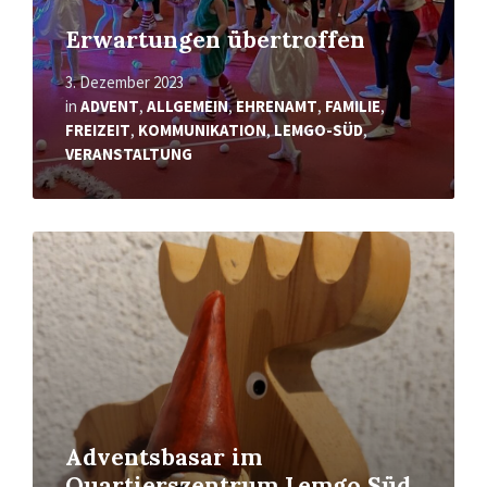
Erwartungen übertroffen
3. Dezember 2023
in
ADVENT
,
ALLGEMEIN
,
EHRENAMT
,
FAMILIE
,
FREIZEIT
,
KOMMUNIKATION
,
LEMGO-SÜD
,
VERANSTALTUNG
Mehr
erfahren
Adventsbasar im
Quartierszentrum Lemgo Süd