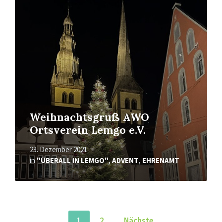
erfahren
Weihnachtsgruß AWO
Ortsverein Lemgo e.V.
23. Dezember 2021
in
"ÜBERALL IN LEMGO"
,
ADVENT
,
EHRENAMT
Seitennummerierung
1
2
Nächste