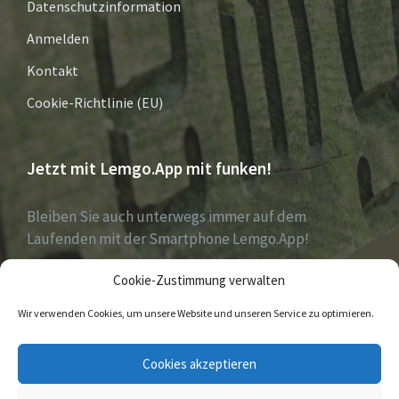
Datenschutzinformation
Anmelden
Kontakt
Cookie-Richtlinie (EU)
Jetzt mit Lemgo.App mit funken!
Bleiben Sie auch unterwegs immer auf dem
Laufenden mit der Smartphone Lemgo.App!
Cookie-Zustimmung verwalten
Jetzt laden für iOS & Android
Wir verwenden Cookies, um unsere Website und unseren Service zu optimieren.
E-
Facebook
Twitter
Cookies akzeptieren
Mail