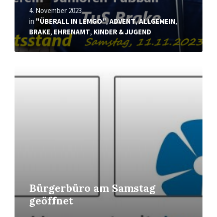
4. November 2023
in
"ÜBERALL IN LEMGO"
,
ADVENT
,
ALLGEMEIN
,
BRAKE
,
EHRENAMT
,
KINDER & JUGEND
Mehr
erfahren
Bürgerbüro am Samstag
geöffnet