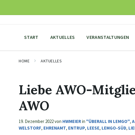
Skip
Skip
Skip
to
to
to
content
main
footer
navigation
START
AKTUELLES
VERANSTALTUNGEN
HOME
AKTUELLES
Liebe AWO-Mitglie
AWO
19. Dezember 2022
von
HWMEIER
in
"ÜBERALL IN LEMGO"
,
A
WELSTORF
,
EHRENAMT
,
ENTRUP
,
LEESE
,
LEMGO-SÜD
,
LI