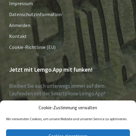
Impressum
Datenschutzinformation
Anmelden
Kontakt
Cookie-Richtlinie (EU)
Jetzt mit Lemgo.App mit funken!
Bleiben Sie auch unterwegs immer auf dem
Laufenden mit der Smartphone Lemgo.App!
Cookie-Zustimmung verwalten
Jetzt laden für iOS & Android
Wir verwenden Cookies, um unsere Website und unseren Service zu optimieren.
E-
Facebook
Twitter