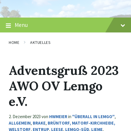
Skip
Skip
Skip
to
to
to
content
main
footer
navigation
Menu
HOME
AKTUELLES
Adventsgruß 2023
AWO OV Lemgo
e.V.
2. Dezember 2023
von
HWMEIER
in
"ÜBERALL IN LEMGO"
,
ALLGEMEIN
,
BRAKE
,
BRÜNTORF, MATORF-KIRCHHEIDE,
WELSTORF
,
ENTRUP
,
LEESE
,
LEMGO-SÜD
,
LIEME
,