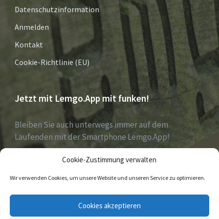
Datenschutzinformation
Anmelden
Kontakt
Cookie-Richtlinie (EU)
Jetzt mit Lemgo.App mit funken!
Bleiben Sie auch unterwegs immer auf dem
Laufenden mit der Smartphone Lemgo.App!
Cookie-Zustimmung verwalten
Jetzt laden für iOS & Android
Wir verwenden Cookies, um unsere Website und unseren Service zu optimieren.
E-
Facebook
Twitter
Cookies akzeptieren