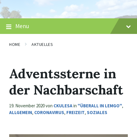
Skip
Skip
Skip
to
to
to
content
main
footer
navigation
Menu
HOME
AKTUELLES
Adventssterne in
der Nachbarschaft
19. November 2020
von
CKULESA
in
"ÜBERALL IN LEMGO"
,
ALLGEMEIN
,
CORONAVIRUS
,
FREIZEIT
,
SOZIALES