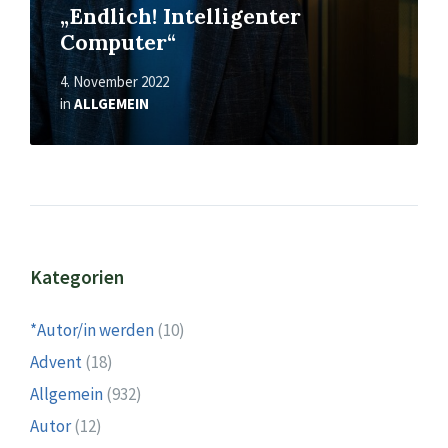
„Endlich! Intelligenter
Computer“
4. November 2022
in
ALLGEMEIN
Kategorien
*Autor/in werden
(10)
Advent
(18)
Allgemein
(932)
Autor
(12)