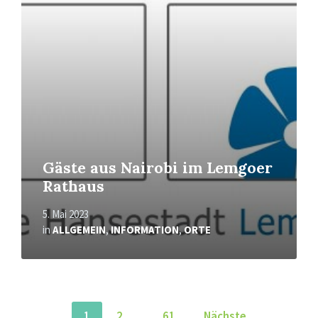
erfahren
Gäste aus Nairobi im Lemgoer
Rathaus
5. Mai 2023
in
ALLGEMEIN
,
INFORMATION
,
ORTE
Seitennummerierung
1
2
…
61
Nächste