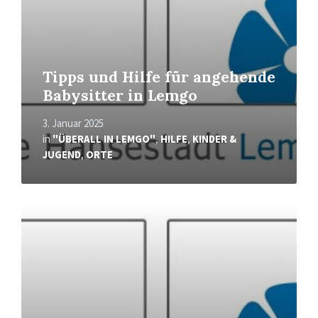
Tipps und Hilfe für angehende
Babysitter in Lemgo
3. Januar 2025
in
"ÜBERALL IN LEMGO"
,
HILFE
,
KINDER &
JUGEND
,
ORTE
Mehr
erfahren