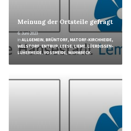
Meinung der Ortsteile gefragt
6. Juni 2023
in
ALLGEMEIN
,
BRÜNTORF, MATORF-KIRCHHEIDE,
WELSTORF
,
ENTRUP
,
LEESE
,
LIEME
,
LÜERDISSEN-
LUHERHEIDE
,
VOSSHEIDE
,
WAHMBECK
Mehr
erfahren