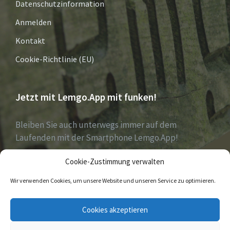
Datenschutzinformation
Anmelden
Kontakt
Cookie-Richtlinie (EU)
Jetzt mit Lemgo.App mit funken!
Bleiben Sie auch unterwegs immer auf dem
Laufenden mit der Smartphone Lemgo.App!
Cookie-Zustimmung verwalten
Jetzt laden für iOS & Android
Wir verwenden Cookies, um unsere Website und unseren Service zu optimieren.
E-
Facebook
Twitter
Cookies akzeptieren
Mail