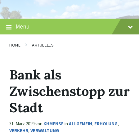
Skip
Skip
Skip
to
to
to
content
main
footer
navigation
Menu
HOME
AKTUELLES
Bank als
Zwischenstopp zur
Stadt
31. März 2019
von
KHMENSE
in
ALLGEMEIN
,
ERHOLUNG
,
VERKEHR
,
VERWALTUNG