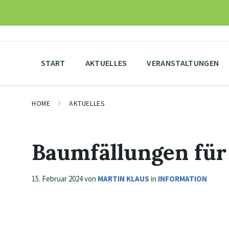
Skip
Skip
Skip
to
to
to
content
main
footer
navigation
START
AKTUELLES
VERANSTALTUNGEN
HOME
AKTUELLES
Baumfällungen f
15. Februar 2024
von
MARTIN KLAUS
in
INFORMATION