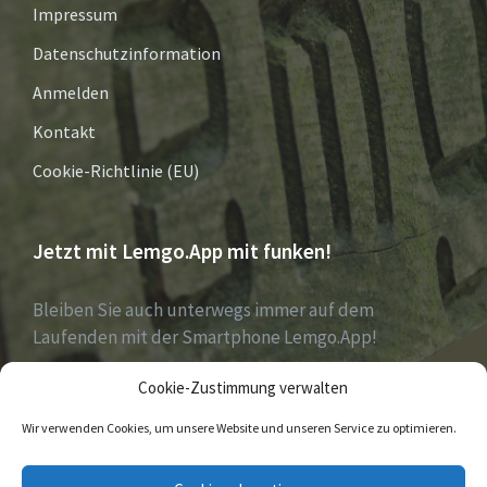
Impressum
Datenschutzinformation
Anmelden
Kontakt
Cookie-Richtlinie (EU)
Jetzt mit Lemgo.App mit funken!
Bleiben Sie auch unterwegs immer auf dem
Laufenden mit der Smartphone Lemgo.App!
Cookie-Zustimmung verwalten
Jetzt laden für iOS & Android
Wir verwenden Cookies, um unsere Website und unseren Service zu optimieren.
E-
Facebook
Twitter