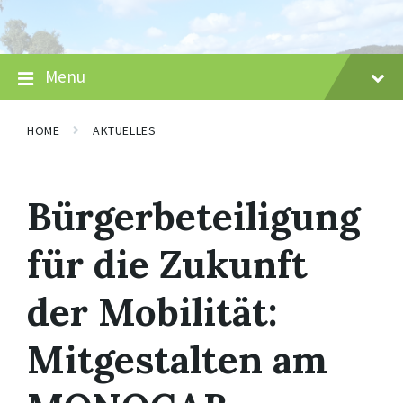
Skip
Skip
Skip
to
to
to
content
main
footer
navigation
Menu
HOME
AKTUELLES
Bürgerbeteiligung
für die Zukunft
der Mobilität:
Mitgestalten am