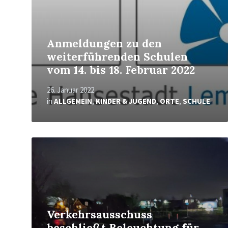
Anmeldungen zu den
weiterführenden Schulen
vom 14. bis 18. Februar 2022
26. Januar 2022
in
ALLGEMEIN
,
KINDER & JUGEND
,
ORTE
,
SCHULE
Mehr
erfahren
Verkehrsausschuss
beschließt Beleuchtung für