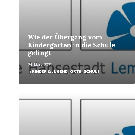
Wie der Übergang vom
Kindergarten in die Schule
gelingt
24. März 2022
in
KINDER & JUGEND
,
ORTE
,
SCHULE
Mehr
erfahren