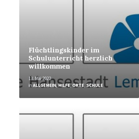
Flüchtlingskinder im
Schulunterricht herzlich
willkommen
13. Mai 2022
in
ALLGEMEIN
,
HILFE
,
ORTE
,
SCHULE
Mehr
erfahren