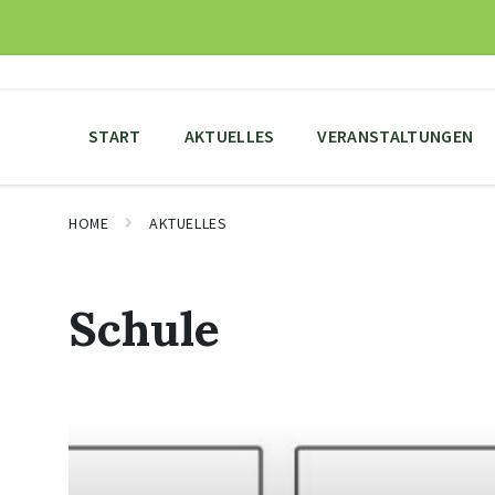
Skip
Skip
Skip
to
to
to
content
main
footer
navigation
START
AKTUELLES
VERANSTALTUNGEN
HOME
AKTUELLES
Schule
Mehr
erfahren