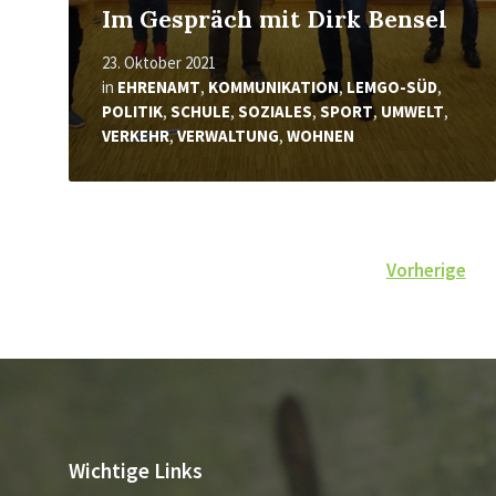
Im Gespräch mit Dirk Bensel
23. Oktober 2021
in
EHRENAMT
,
KOMMUNIKATION
,
LEMGO-SÜD
,
POLITIK
,
SCHULE
,
SOZIALES
,
SPORT
,
UMWELT
,
VERKEHR
,
VERWALTUNG
,
WOHNEN
Seitennummerierung
Vorherige
der
Beiträge
Wichtige Links