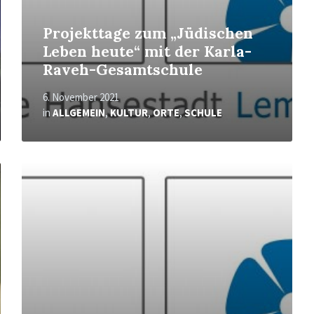
Projekttage zum „Jüdischen
Leben heute“ mit der Karla-
Raveh-Gesamtschule
6. November 2021
in
ALLGEMEIN
,
KULTUR
,
ORTE
,
SCHULE
Mehr
erfahren