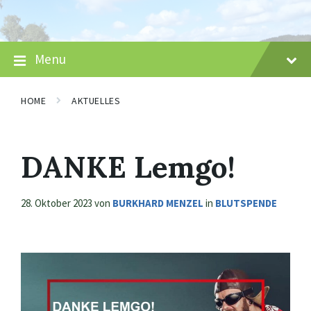
Skip
Skip
Skip
to
to
to
content
main
footer
navigation
Menu
HOME
AKTUELLES
DANKE Lemgo!
28. Oktober 2023
von
BURKHARD MENZEL
in
BLUTSPENDE