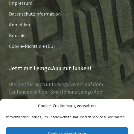
Impressum
Datenschutzinformation
Anmelden
Kontakt
Cookie-Richtlinie (EU)
Jetzt mit Lemgo.App mit funken!
Bleiben Sie auch unterwegs immer auf dem
Laufenden mit der Smartphone Lemgo.App!
Cookie-Zustimmung verwalten
Jetzt laden für iOS & Android
Wir verwenden Cookies, um unsere Website und unseren Service zu optimieren.
E-
Facebook
Twitter
Cookies akzeptieren