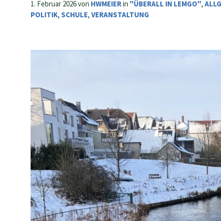
1. Februar 2026
von
HWMEIER
in
"ÜBERALL IN LEMGO"
,
ALL
POLITIK
,
SCHULE
,
VERANSTALTUNG