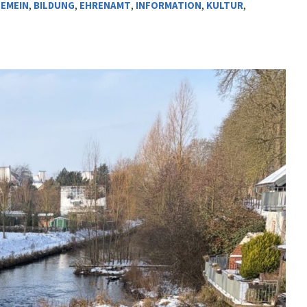
GEMEIN
,
BILDUNG
,
EHRENAMT
,
INFORMATION
,
KULTUR
,