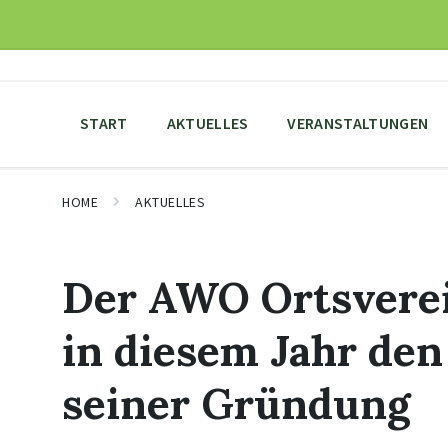
Skip
Skip
Skip
to
to
to
content
main
footer
navigation
START
AKTUELLES
VERANSTALTUNGEN
HOME
AKTUELLES
Der AWO Ortsverein
in diesem Jahr den 
seiner Gründung