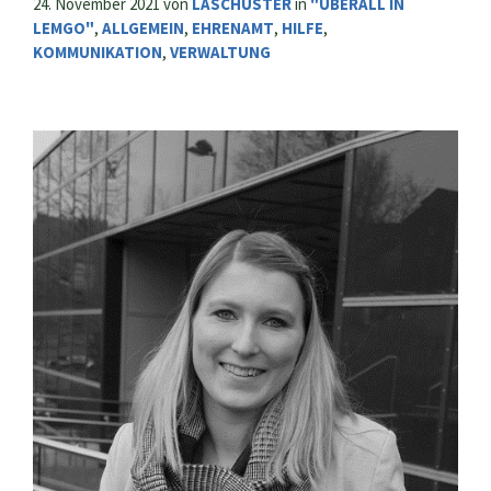
24. November 2021
von
LASCHUSTER
in
"ÜBERALL IN
LEMGO"
,
ALLGEMEIN
,
EHRENAMT
,
HILFE
,
KOMMUNIKATION
,
VERWALTUNG