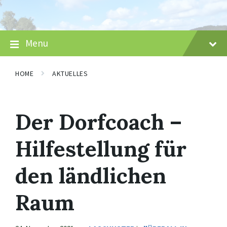
Skip
Skip
Skip
to
to
to
content
main
footer
navigation
Menu
HOME
AKTUELLES
Der Dorfcoach –
Hilfestellung für
den ländlichen
Raum