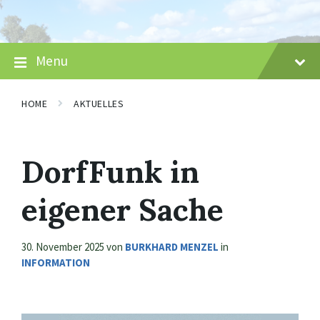
Skip
Skip
Skip
to
to
to
content
main
footer
navigation
Menu
HOME
AKTUELLES
DorfFunk in
eigener Sache
30. November 2025
von
BURKHARD MENZEL
in
INFORMATION