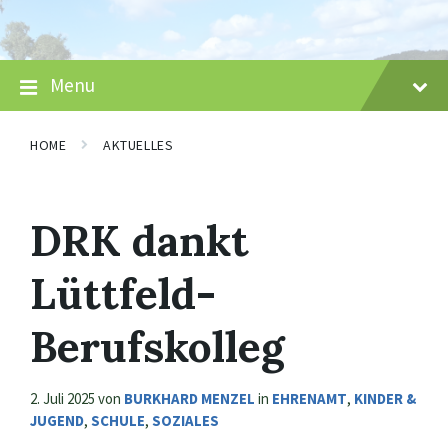
Skip
Skip
Skip
to
to
to
content
main
footer
navigation
Menu
HOME
AKTUELLES
DRK dankt
Lüttfeld-
Berufskolleg
2. Juli 2025
von
BURKHARD MENZEL
in
EHRENAMT
,
KINDER &
JUGEND
,
SCHULE
,
SOZIALES