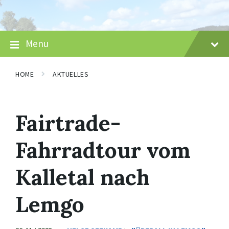
Skip
Skip
Skip
to
to
to
content
main
footer
navigation
Menu
HOME
AKTUELLES
Fairtrade-
Fahrradtour vom
Kalletal nach
Lemgo