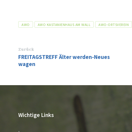
Tags
AWO
AWO KASTANIENHAUS AM WALL
AWO-ORTSVEREIN
Zurück
FREITAGSTREFF Älter werden-Neues
wagen
Wichtige Links