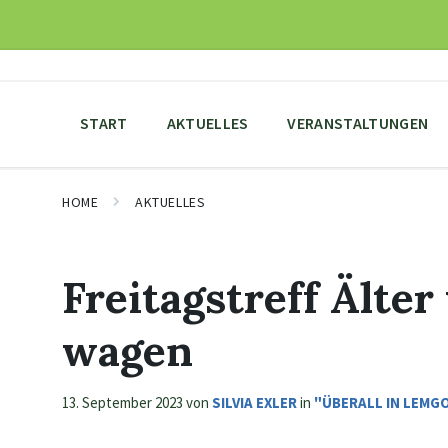
Skip
Skip
Skip
to
to
to
content
main
footer
navigation
START
AKTUELLES
VERANSTALTUNGEN
HOME
AKTUELLES
Freitagstreff Älte
wagen
13. September 2023
von
SILVIA EXLER
in
"ÜBERALL IN LEMG