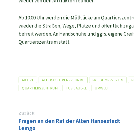
wieder von den Alttraktorfreunden.
Ab 10.00 Uhr werden die Müllsäcke am Quartierszen
wieder die Straßen, Wege, Plätze und öffentlich zug
befreit werden. An Handschuhe und ggfs. eigene Greif
Quartierszentrum statt.
Tags
AKTIVE
ALTTRAKTORENFREUNDE
FRIEDHOFSVEREIN
F
QUARTIERSZENTRUM
TUS LAUBKE
UMWELT
Zurück
Fragen an den Rat der Alten Hansestadt
Lemgo