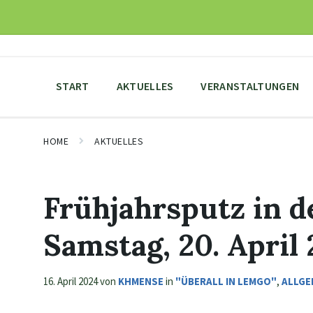
Skip
Skip
Skip
to
to
to
content
main
footer
navigation
START
AKTUELLES
VERANSTALTUNGEN
HOME
AKTUELLES
Frühjahrsputz in 
Samstag, 20. April
16. April 2024
von
KHMENSE
in
"ÜBERALL IN LEMGO"
,
ALLGE