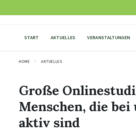
Skip
Skip
Skip
to
to
to
content
main
footer
navigation
START
AKTUELLES
VERANSTALTUNGEN
HOME
AKTUELLES
Große Onlinestudie
Menschen, die bei
aktiv sind