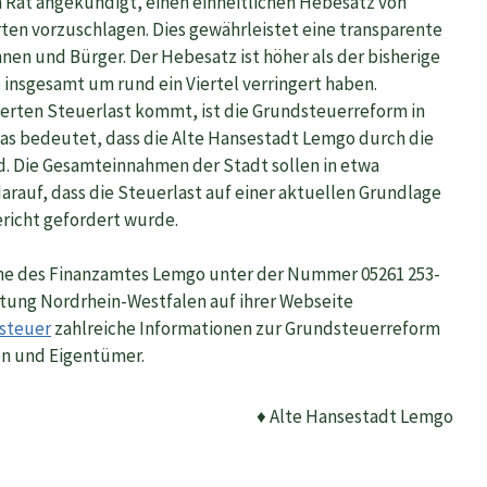
 Rat angekündigt, einen einheitlichen Hebesatz von
rten vorzuschlagen. Dies gewährleistet eine transparente
nen und Bürger. Der Hebesatz ist höher als der bisherige
 insgesamt um rund ein Viertel verringert haben.
derten Steuerlast kommt, ist die Grundsteuerreform in
s bedeutet, dass die Alte Hansestadt Lemgo durch die
d. Die Gesamteinnahmen der Stadt sollen in etwa
darauf, dass die Steuerlast auf einer aktuellen Grundlage
richt gefordert wurde.
ine des Finanzamtes Lemgo unter der Nummer 05261 253-
ltung Nordrhein-Westfalen auf ihrer Webseite
steuer
zahlreiche Informationen zur Grundsteuerreform
en und Eigentümer.
♦ Alte Hansestadt Lemgo