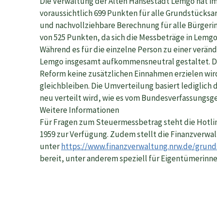
Die Verwaltung der Alten Hansestadt Lemgo hat im
voraussichtlich 699 Punkten für alle Grundstücksa
und nachvollziehbare Berechnung für alle Bürgerin
von 525 Punkten, da sich die Messbeträge in Lemgo
Während es für die einzelne Person zu einer verän
Lemgo insgesamt aufkommensneutral gestaltet. Da
Reform keine zusätzlichen Einnahmen erzielen wir
gleichbleiben. Die Umverteilung basiert lediglich 
neu verteilt wird, wie es vom Bundesverfassungsge
Weitere Informationen
Für Fragen zum Steuermessbetrag steht die Hotl
1959 zur Verfügung. Zudem stellt die Finanzverwa
unter
https://www.finanzverwaltung.nrw.de/grund
bereit, unter anderem speziell für Eigentümerinn