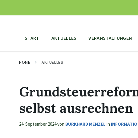
Skip
Skip
Skip
to
to
to
content
main
footer
navigation
START
AKTUELLES
VERANSTALTUNGEN
HOME
AKTUELLES
Grundsteuerreform
selbst ausrechnen
24. September 2024
von
BURKHARD MENZEL
in
INFORMATIO