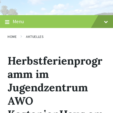
Skip
Skip
Skip
to
to
to
content
main
footer
navigation
Menu
HOME
AKTUELLES
Herbstferienprogr
amm im
Jugendzentrum
AWO