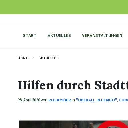
Skip
Skip
Skip
to
to
to
content
main
footer
navigation
START
AKTUELLES
VERANSTALTUNGEN
HOME
AKTUELLES
Hilfen durch Stadtt
28. April 2020
von
REICKMEIER
in
"ÜBERALL IN LEMGO"
,
COR