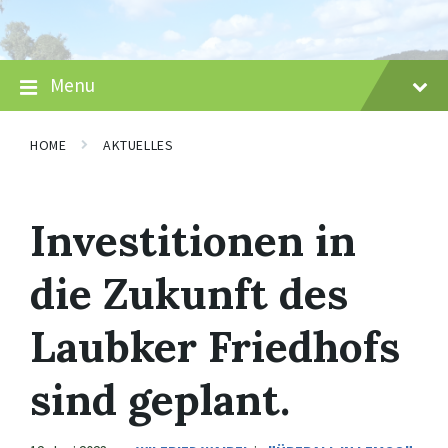
Skip
Skip
Skip
to
to
to
content
main
footer
navigation
Menu
HOME
AKTUELLES
Investitionen in
die Zukunft des
Laubker Friedhofs
sind geplant.