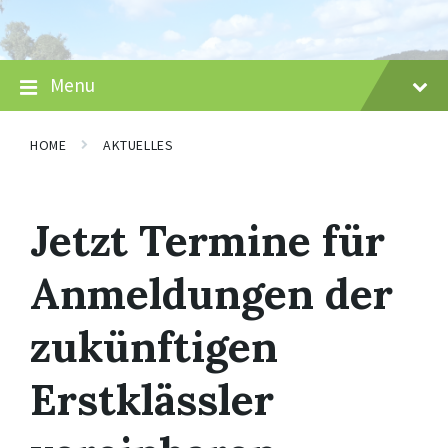
Skip
Skip
Skip
to
to
to
content
main
footer
navigation
Menu
HOME
AKTUELLES
Jetzt Termine für
Anmeldungen der
zukünftigen
Erstklässler