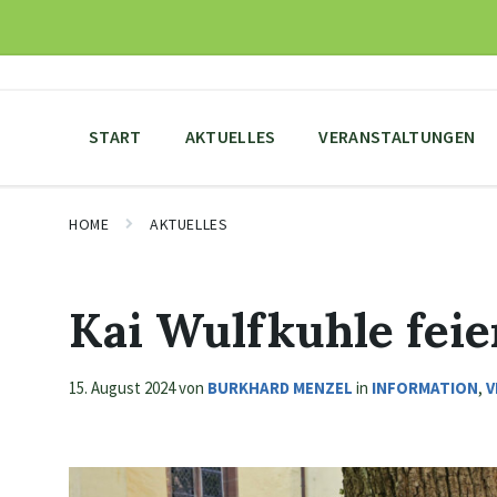
Skip
Skip
Skip
to
to
to
content
main
footer
navigation
START
AKTUELLES
VERANSTALTUNGEN
HOME
AKTUELLES
Kai Wulfkuhle feie
15. August 2024
von
BURKHARD MENZEL
in
INFORMATION
,
V