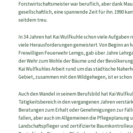
Forstwirtschaftsmeister war beruflich, aber dank Ma
gesellschaftlich, eine spannende Zeit für ihn. 1990 k
seitdem treu.
In 34 Jahren hat Kai Wulfkuhle schon viele Aufgab
viele Herausforderungen gemeistert. Von Beginn an h
Freiwilligen Feuerwehr Lemgo, gab über Jahre Lehrgä
der Wehr zum Wohle der Bäume und der Bevölkerung.
Kai Wulfkuhles Arbeit rund um das städtische Naherh
Gebiet, zusammen mit den Wildgehegen, ist er schon s
Auch den Wandel in seinem Berufsbild hat Kai Wulfkuhl
Tätigkeitsbereich in den vergangenen Jahren verstärk
Beratungen zum Erhalt oder Genehmigungen zur Fäll
fallen, aber auch im Allgemeinen die Pflegeplanung 
Landschaftspfleger und zertifizierte Baumkontrolleur