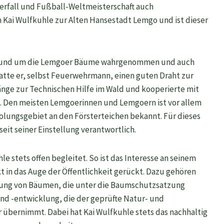
uerfall und Fußball-Weltmeisterschaft auch
am Kai Wulfkuhle zur Alten Hansestadt Lemgo und ist dieser
en rund um die Lemgoer Bäume wahrgenommen und auch
atte er, selbst Feuerwehrmann, einen guten Draht zur
nge zur Technischen Hilfe im Wald und kooperierte mit
 Den meisten Lemgoerinnen und Lemgoern ist vor allem
olungsgebiet an den Försterteichen bekannt. Für dieses
eit seiner Einstellung verantwortlich.
e stets offen begleitet. So ist das Interesse an seinem
t in das Auge der Öffentlichkeit gerückt. Dazu gehören
ung von Bäumen, die unter die Baumschutzsatzung
und -entwicklung, die der geprüfte Natur- und
 übernimmt. Dabei hat Kai Wulfkuhle stets das nachhaltig