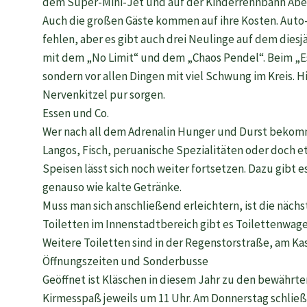
dem Super-Mini-Jet und auf der Kinderrennbahn Abe
Auch die großen Gäste kommen auf ihre Kosten. Auto
fehlen, aber es gibt auch drei Neulinge auf dem dies
mit dem „No Limit“ und dem „Chaos Pendel“. Beim „Esc
sondern vor allen Dingen mit viel Schwung im Kreis. 
Nervenkitzel pur sorgen.
Essen und Co.
Wer nach all dem Adrenalin Hunger und Durst bekommt,
Langos, Fisch, peruanische Spezialitäten oder doch 
Speisen lässt sich noch weiter fortsetzen. Dazu gibt
genauso wie kalte Getränke.
Muss man sich anschließend erleichtern, ist die näch
Toiletten im Innenstadtbereich gibt es Toilettenwag
Weitere Toiletten sind in der Regenstorstraße, am Ka
Öffnungszeiten und Sonderbusse
Geöffnet ist Kläschen in diesem Jahr zu den bewährte
Kirmesspaß jeweils um 11 Uhr. Am Donnerstag schließ