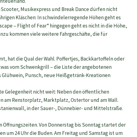
nteuerland.
-Scooter, Musikexpress und Break Dance dürfen nicht
jährigen Kläschen: In schwindelerregende Höhen geht es
ape – Flight of Fear“ hingegen geht es nicht in die Höhe,
Hinzu kommen viele weitere Fahrgeschäfte, die für
 hat die Qual der Wahl. Poffertjes, Backkartoffeln oder
etwas vom Schwenkgrill – die Liste der angebotenen
 es Glühwein, Punsch, neue Heißgetränk-Kreationen
ste Gelegenheit nicht weit: Neben den öffentlichen
en am Renstorplatz, Marktplatz, Ostertor und am Wall.
stanienwall, in der Sauer-, Dünnebier- und Mittelstraße.
n Öffnungszeiten. Von Donnerstag bis Sonntag startet der
en um 24 Uhr die Buden. Am Freitag und Samstag ist um