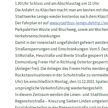
1.30 Uhr Schluss und am Abschlusstag um 21 Uhr.
Die Anfahrt zu Kläschen macht man am besten mit d
Stadtwerke Lemgo wieder kostenlos nach dem Kläsch
Der Fahrplan ist auf
www.stadtbus-lemgo.de
http://w
Parkpaletten Wüste und Bruchweg, sowie am Wochene
Verkehrseinschränkungen
Damit in der Innenstadt ungefährdet gefeiert werden 
Straßensperrungen und Einschränkungen. Vom 5. De
Stiftstraße, Heustraße und Breite Straße gesperrt (An
Einmündung Freier Hof in Richtung Ostertor gesperrt
(Anlieger frei). Die Anlieger des Freien Hofes werde
Rückstausituationen in der Schuhstraße zu vermeiden
Uhr) bis einschließlich Montag, den 11.12.2023. Spätes
ursprüngliche Verkehrsführung wiederhergestellt.
In diesem Zeitraum werden die Linien- und Stadtbuss
Regenstorstraße – Kreuzung Sieben Linden umgeleitet
Ersatzhaltestellen in der Regenstorstraße und im Frei