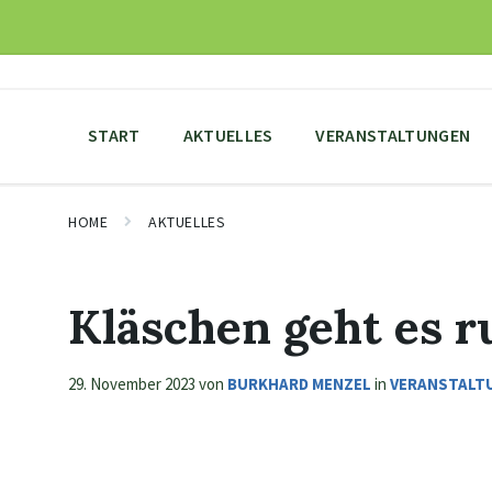
Skip
Skip
Skip
to
to
to
content
main
footer
navigation
START
AKTUELLES
VERANSTALTUNGEN
HOME
AKTUELLES
Kläschen geht es 
29. November 2023
von
BURKHARD MENZEL
in
VERANSTALT