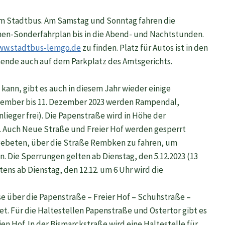
em Stadtbus. Am Samstag und Sonntag fahren die
en-Sonderfahrplan bis in die Abend- und Nachtstunden.
ww.stadtbus-lemgo.de
zu finden. Platz für Autos ist in den
nde auch auf dem Parkplatz des Amtsgerichts.
kann, gibt es auch in diesem Jahr wieder einige
zember bis 11. Dezember 2023 werden Rampendal,
lieger frei). Die Papenstraße wird in Höhe der
. Auch Neue Straße und Freier Hof werden gesperrt
n gebeten, über die Straße Rembken zu fahren, um
. Die Sperrungen gelten ab Dienstag, den 5.12.2023 (13
tens ab Dienstag, den 12.12. um 6 Uhr wird die
e über die Papenstraße – Freier Hof – Schuhstraße –
. Für die Haltestellen Papenstraße und Ostertor gibt es
en Hof. In der Bismarckstraße wird eine Haltestelle für