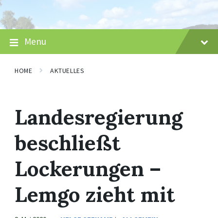
Skip
Skip
Skip
to
to
to
content
main
footer
navigation
Menu
HOME
AKTUELLES
Landesregierung
beschließt
Lockerungen –
Lemgo zieht mit