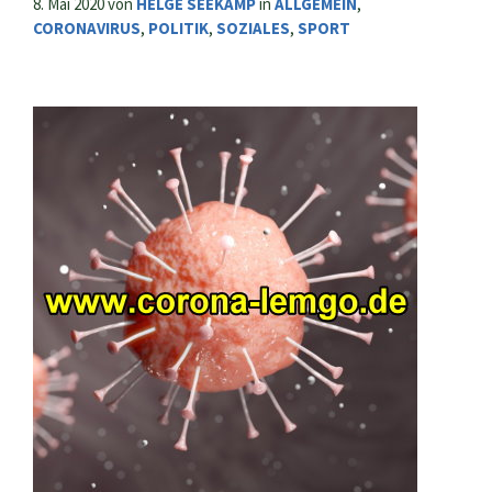
8. Mai 2020
von
HELGE SEEKAMP
in
ALLGEMEIN
,
CORONAVIRUS
,
POLITIK
,
SOZIALES
,
SPORT