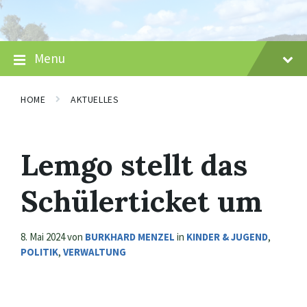
Skip
Skip
Skip
to
to
to
content
main
footer
navigation
Menu
HOME
AKTUELLES
Lemgo stellt das
Schülerticket um
8. Mai 2024
von
BURKHARD MENZEL
in
KINDER & JUGEND
,
POLITIK
,
VERWALTUNG