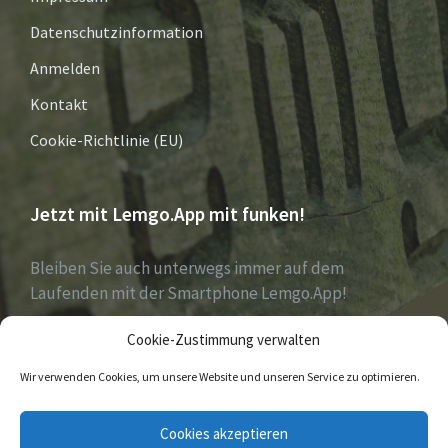
Datenschutzinformation
Anmelden
Kontakt
Cookie-Richtlinie (EU)
Jetzt mit Lemgo.App mit funken!
Bleiben Sie auch unterwegs immer auf dem
Laufenden mit der Smartphone Lemgo.App!
Cookie-Zustimmung verwalten
Jetzt laden für iOS & Android
Wir verwenden Cookies, um unsere Website und unseren Service zu optimieren.
E-
Facebook
Twitter
Cookies akzeptieren