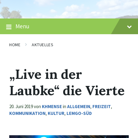
Skip
Skip
Skip
to
to
to
content
main
footer
navigation
Menu
HOME
AKTUELLES
„Live in der
Laubke“ die Vierte
20. Juni 2019
von
KHMENSE
in
ALLGEMEIN
,
FREIZEIT
,
KOMMUNIKATION
,
KULTUR
,
LEMGO-SÜD