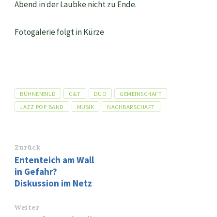
Abend in der Laubke nicht zu Ende.
Fotogalerie folgt in Kürze
Tags
BÜHNENBILD
C&T
DUO
GEMEINSCHAFT
JAZZ POP BAND
MUSIK
NACHBARSCHAFT
Zurück
Ententeich am Wall
in Gefahr?
Diskussion im Netz
Weiter