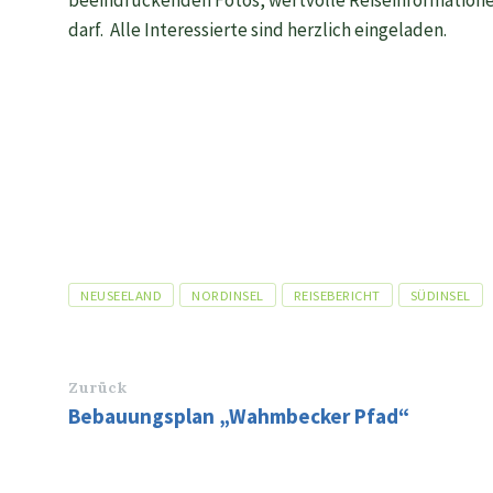
beeindruckenden Fotos, wertvolle Reiseinformationen
darf. Alle Interessierte sind herzlich eingeladen.
Tags
NEUSEELAND
NORDINSEL
REISEBERICHT
SÜDINSEL
Zurück
Bebauungsplan „Wahmbecker Pfad“