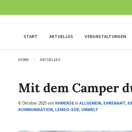
Skip
Skip
Skip
to
to
to
content
main
footer
navigation
START
AKTUELLES
VERANSTALTUNGEN
HOME
AKTUELLES
Mit dem Camper d
8. Oktober 2025
von
KHMENSE
in
ALLGEMEIN
,
EHRENAMT
,
E
KOMMUNIKATION
,
LEMGO-SÜD
,
UMWELT