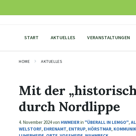
Skip
Skip
Skip
to
to
to
content
main
footer
navigation
START
AKTUELLES
VERANSTALTUNGEN
HOME
AKTUELLES
Mit der „historisc
durch Nordlippe
4. November 2024
von
HWMEIER
in
"ÜBERALL IN LEMGO"
,
AL
WELSTORF
,
EHRENAMT
,
ENTRUP
,
HÖRSTMAR
,
KOMMUNIK
LUHERHEIDE
,
ORTE
,
VOSSHEIDE
,
WAHMBECK