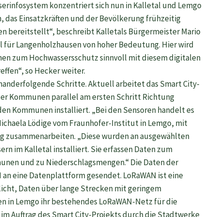
rinfosystem konzentriert sich nun in Kalletal und Lemgo
n, das Einsatzkräften und der Bevölkerung frühzeitig
 bereitstellt“, beschreibt Kalletals Bürgermeister Mario
al für Langenholzhausen von hoher Bedeutung. Hier wird
en zum Hochwassersschutz sinnvoll mit diesem digitalen
ffen“, so Hecker weiter.
nanderfolgende Schritte. Aktuell arbeitet das Smart City-
er Kommunen parallel am ersten Schritt Richtung
 den Kommunen installiert. „Bei den Sensoren handelt es
Michaela Lödige vom Fraunhofer-Institut in Lemgo, mit
ng zusammenarbeiten. „Diese wurden an ausgewählten
rn im Kalletal installiert. Sie erfassen Daten zum
unen und zu Niederschlagsmengen.“ Die Daten der
an eine Datenplattform gesendet. LoRaWAN ist eine
icht, Daten über lange Strecken mit geringem
en in Lemgo ihr bestehendes LoRaWAN-Netz für die
im Auftrag des Smart City-Projekts durch die Stadtwerke