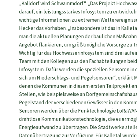
„Kalldorf wird Schwammdorf“. „Das Projekt Hochwasse
darauf, ein leistungsstarkes Infosystem zu entwickel
wichtige Informationen zu extremen Wetterereignissen
Hecker das Vorhaben. „Insbesondere ist das in Kallet
man die aktuellen Planungen der baulichen Maßnahm
Angebot flankieren, um größtmögliche Vorsorge zu tre
Wichtig für das Hochwasserinfosystem sind drei aufei
Team mit den Kollegen aus den Fachabteilungen beid
Infosystem. Dafür werden die speziellen Sensoren in
sich um Niederschlags- und Pegelsensoren“, erklärt 
denen die Kommunen in diesem ersten Teilprojekt e
Stellen, wie beispielsweise an Dorfgemeinschaftshäuse
Pegelstand der verschiedenen Gewässer in den Komm
Sensoren werden über die Funktechnologie LoRaWAN 
drahtlose Kommunikationstechnologie, die es ermögl
Energieaufwand zu übertragen. Die Stadtwerke stell
Datenübertragung zur Verfügung. Für Kalletal wurde 