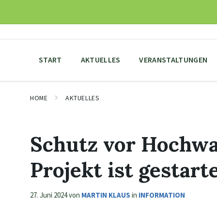
Skip
Skip
Skip
to
to
to
content
main
footer
navigation
START
AKTUELLES
VERANSTALTUNGEN
HOME
AKTUELLES
Schutz vor Hochwa
Projekt ist gestart
27. Juni 2024
von
MARTIN KLAUS
in
INFORMATION