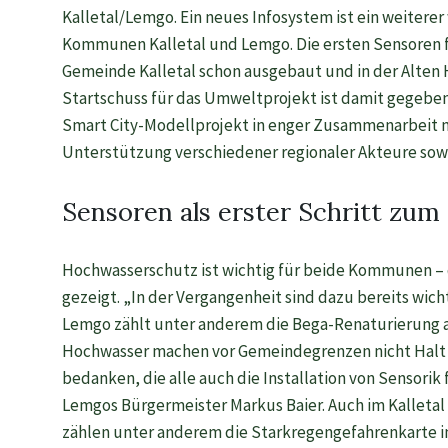
Kalletal/Lemgo. Ein neues Infosystem ist ein weitere
Kommunen Kalletal und Lemgo. Die ersten Sensoren fü
Gemeinde Kalletal schon ausgebaut und in der Alten Ha
Startschuss für das Umweltprojekt ist damit gege
Smart City-Modellprojekt in enger Zusammenarbeit 
Unterstützung verschiedener regionaler Akteure sow
Sensoren als erster Schritt zu
Hochwasserschutz ist wichtig für beide Kommunen – 
gezeigt. „In der Vergangenheit sind dazu bereits wic
Lemgo zählt unter anderem die Bega-Renaturierung a
Hochwasser machen vor Gemeindegrenzen nicht Halt
bedanken, die alle auch die Installation von Sensorik 
Lemgos Bürgermeister Markus Baier. Auch im Kalleta
zählen unter anderem die Starkregengefahrenkarte i