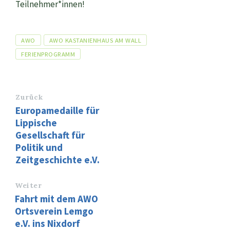
Teilnehmer*innen!
Tags
AWO
AWO KASTANIENHAUS AM WALL
FERIENPROGRAMM
Zurück
Europamedaille für
Lippische
Gesellschaft für
Politik und
Zeitgeschichte e.V.
Weiter
Fahrt mit dem AWO
Ortsverein Lemgo
e.V. ins Nixdorf