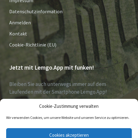
Impressum
Datenschutzinformation
Anmelden
Kontakt
Cookie-Richtlinie (EU)
Jetzt mit Lemgo.App mit funken!
Bleiben Sie auch unterwegs immer auf dem
Laufenden mit der Smartphone Lemgo.App!
Cookie-Zustimmung verwalten
Jetzt laden für iOS & Android
Wir verwenden Cookies, um unsere Website und unseren Service zu optimieren.
E-
Facebook
Twitter
Cookies akzeptieren