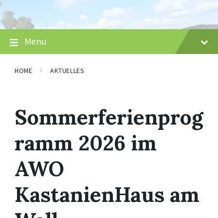
Skip
Skip
Skip
to
to
to
content
main
footer
navigation
Menu
HOME
AKTUELLES
Sommerferienprog
ramm 2026 im
AWO
KastanienHaus am