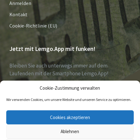
Anmelden
Kontakt
Cookie-Richtlinie (EU)
Jetzt mit Lemgo.App mit funken!
Bleiben Sie auch unterwegs immer auf dem
Laufenden mit der Smartphone Lemgo.App!
Cookie-Zustimmung verwalten
Jetzt laden für iOS & Android
Wir verwenden Cookies, um unsere Website und unseren Service zu optimieren.
E-
Facebook
Twitter
Cookies akzeptieren
Mail
Ablehnen
© 2026