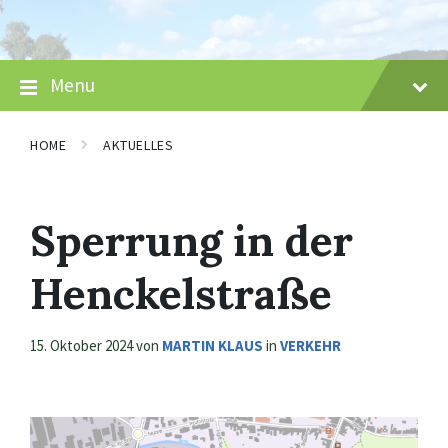
Skip
Skip
Skip
to
to
to
content
main
footer
navigation
Menu
HOME
AKTUELLES
Sperrung in der
Henckelstraße
15. Oktober 2024
von
MARTIN KLAUS
in
VERKEHR