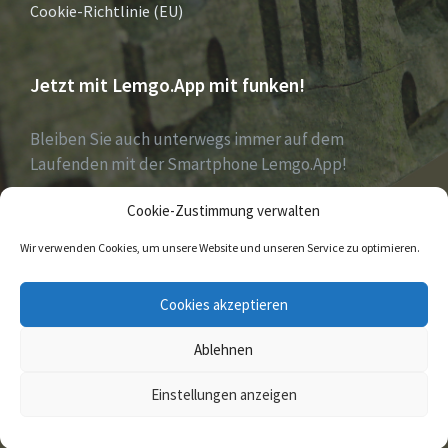
Cookie-Richtlinie (EU)
Jetzt mit Lemgo.App mit funken!
Bleiben Sie auch unterwegs immer auf dem
Laufenden mit der Smartphone Lemgo.App!
Cookie-Zustimmung verwalten
Jetzt laden für iOS & Android
Wir verwenden Cookies, um unsere Website und unseren Service zu optimieren.
E-
Facebook
Twitter
Cookies akzeptieren
Mail
Ablehnen
© 2026
Einstellungen anzeigen