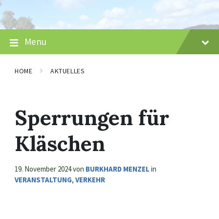
Skip
Skip
Skip
to
to
to
content
main
footer
navigation
Menu
HOME
AKTUELLES
Sperrungen für
Kläschen
19. November 2024
von
BURKHARD MENZEL
in
VERANSTALTUNG
,
VERKEHR